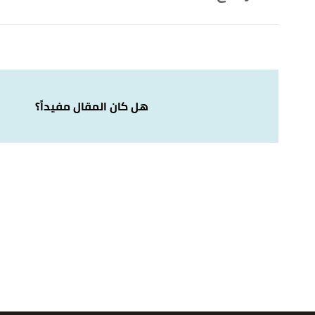
أ
ب
^
""البرع" الشعبية.. رقصة تشارك اليمنيين في الحبّ و
بتاريخ 25/6/2023. بتصرّف.
أ
ب
^
"البرَع: الرقصة الأكثر شعبية في اليمن وتراجع حضو
الإخباري
، اطّلع عليه بتاريخ 25/6/2023. بتصرّف.
هل كان المقال مفيداً؟
أ
ب
ت
ث
ج
^
"الرقص الشعبي... اليمنيون يحكون تاريخهم با
25/6/2023. بتصرّف.