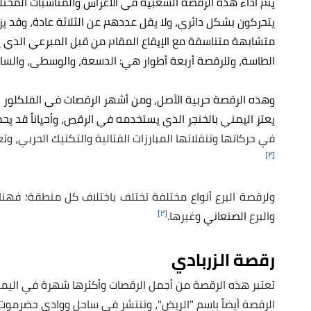
يتم أداء هذه الرقصة الشعبية في الأعراس والمناسبات المخ
يتحركون بشكل دائري، ولا يقل عددهم عن الثلاثة عادة، وقد ي
متشابهة متناسقة مع الإيقاع المقام من قبل المبرعي الذي 
الطاسة، وللرقصة أربعة أطوار هي: الدسعة، والوسطى، والسارع،
وهذه الرقصة حربية الأصل، ومن أشهر الرقصات في
الفلكلور 
يعتز اليمني بالخنجر الذي يستخدمه في الرقص، وأحياناً قد يح
في حركاتها وتنقلاتها المبارزات القتالية والتكتيك الحربي، وت
[٢]
ولرقصة البرع أنواع مختلفة تختلف باختلاف كل منطقة؛ فهناك 
[٢]
والبرع
الصنعاني
وغيرها.
رقصة الزربادي
تعتبر هذه الرقصة من أجمل الرقصات وأكثرها شهرة في الي
الرقصة أيضاً باسم "الريض"، وتنتشر في ساحل ووادي حضرموت، 