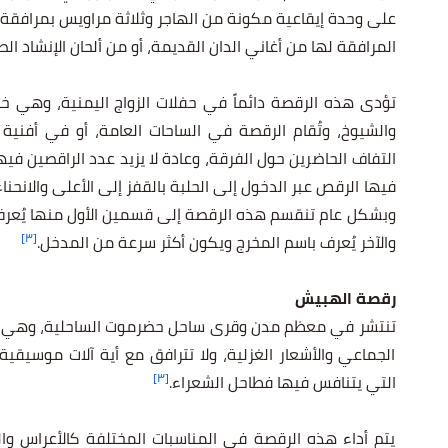
على وحدة إيقاعية مكونة من الهاجر وثلاثة مراويس بمرافقة آلة 
المرافقة لها من أغاني الدان القديمة، أو من ألحان الإنشاد ال
تؤدى هذه الرقصة دائماً في
حفلات الزواج اليمنية
، وهي خاص
والشيوخ، وتُقام الرقصة في الساحات العامة، أو في أفنية ال
التفاف الحاضرين حول الفرقة، وعادة لا يزيد عدد الراقصين فيها
فيها الرقص عبر الدخول إلى الحلبة بالقفز إلى الأعلى والانحناء
وبشكل عام تنقسم هذه الرقصة إلى قسمين الأول منها يُعرف ب
[٣]
والآخر يُعرف باسم المخرج ويكون أكثر سرعة من المدخل.
رقصة الهبيش
تنتشر في معظم مدن وقرى ساحل حضرموت الساحلية، وهي من 
الجماعي والأشعار الغزلية، ولا تترافق مع أية آلات موسيقية
[٣]
التي يتنافس فيها فطاحل الشعراء.
يتم أداء هذه الرقصة في المناسبات المختلفة كالأعراس و