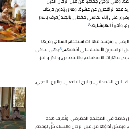
تلفة، وهي
تؤدى جماعياً من قبل الرجال الذين
زيد عدد الراقصين عن عشرة، وهم يؤدون حركات
يطرق على إناء نحاسي مغطى بالجلد يُعرف باسم
[١]
 وأخيراً الهوشلية.
اليمني
، وتجسد مهارات
استخدام
السلاح، وفيها
[١]
مل الراقصون الأسلحة على أكتافهم،
وهي تحاكي
عرض مهارات الاصطفاف، والانقضاض، والكرّ والفرّ.
البرع الهمداني، والبرع اليافعي، والبرع اللحجي،
من خاصة في المجتمع الحضرمي، وتُعرف هذه
ويمكن أداؤها من قبل الرجال والنساء كلٌّ لوحده،