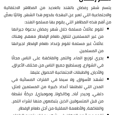
يتسم شهر رمضان بالهند بالعديد من المظاهر الاحتفالية
والاجتماعية التي تعبر عن البهجة بقدوم هذا الشهر، وتاليًا بعضٌ
من أهم هذه المظاهر التي يقوم بها مسلمو الهند:
تقوم عائلاتٌ مسلمة خلال شهر رمضان بدعوة جيرانها
من غير المسلمين لتناول طعام الإفطار معهم، وهناك
عائلاتٌ غير مسلمة تقوم بإعداد طعام الإفطار لجيرانها
من المسلمين.
يجري توزيع الماء، والتمر، والفاكهة على الناس مجانًا
في الشوارع، ويستطيع جميع الناس من مختلف الأعراق،
والأديان، والطبقات الاجتماعية الحصول عليها.
تشهد الأسواق، ولا سيما في الفترات المسائية في
المدن التي تقطنها أعداد كبيرة من المسلمين (مثل:
دلهي، وحيدر آباد، وكالكوتا، ومومباي)، حركةً نشطة
من قبل المتسوقين الذين يتبضعون منها لشراء التمر،
والفاكهة، والأطعمة المقلية من أجل طعام الإفطار.