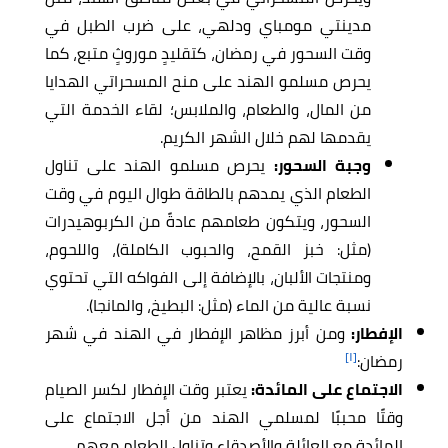
مدينتي مومباي ودلهي، على ضرب الطبل في
وقت السحور في رمضان، كتقليدٍ موروثٍ متبع، كما
يحرص مسلمو الهند على منح المسحراتي الهدايا
من المال، والطعام، والملابس؛ لقاء الخدمة التي
يقدمها لهم خلال الشهر الكريم.
وجبة السحور:
يحرص مسلمو الهند على تناول
الطعام الذي يمدهم بالطاقة طوال اليوم في وقت
السحور، ويتكون طعامهم عادةً من الكربوهيدرات
(مثل: خبز القمح، والحبوب الكاملة)، واللحوم،
ومنتجات الألبان، بالإضافة إلى الفواكه التي تحتوي
نسبة عالية من الماء (مثل: البطيخ، والمانجا).
الإفطار:
ومن أبرز مظاهر الإفطار في الهند في شهر
[١]
رمضان:
الاجتماع على المائدة:
يعتبر وقت الإفطار لكسر الصيام
وقتًا محببًا لمسلمي الهند من أجل الاجتماع على
المائدة مع العائلة والأصدقاء وتناول الطعام معهم.