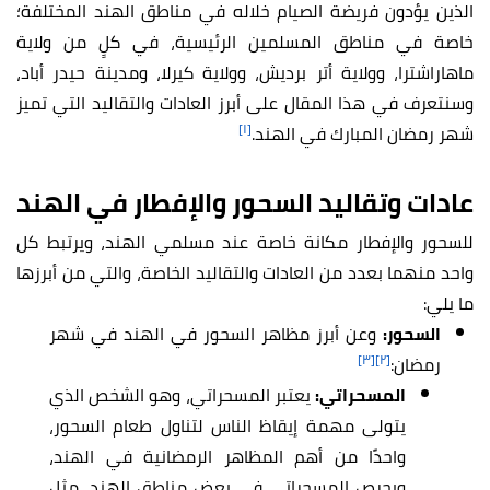
الذين يؤدون فريضة الصيام خلاله في مناطق الهند المختلفة؛
خاصة في مناطق المسلمين الرئيسية، في كلٍ من ولاية
ماهاراشترا، وولاية أتر برديش، وولاية كيرلا، ومدينة حيدر أباد،
وسنتعرف في هذا المقال على أبرز العادات والتقاليد التي تميز
[١]
شهر رمضان المبارك في الهند.
عادات وتقاليد السحور والإفطار في الهند
للسحور والإفطار مكانة خاصة عند مسلمي الهند، ويرتبط كل
واحد منهما بعدد من العادات والتقاليد الخاصة، والتي من أبرزها
ما يلي:
السحور:
وعن أبرز مظاهر السحور في الهند في شهر
[٣]
[٢]
رمضان:
المسحراتي:
يعتبر المسحراتي، وهو الشخص الذي
يتولى مهمة إيقاظ الناس لتناول طعام السحور،
واحدًا من أهم المظاهر الرمضانية في الهند،
ويحرص المسحراتي في بعض مناطق الهند، مثل