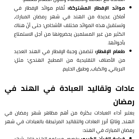
موائد الإفطار المشتركة:
تُقام موائد الإفطار في
أماكن عديدة من الهند في شهر رمضان المبارك،
وتستقبل هذه الموائد مختلف الأشخاص؛ حتى أنّ هناك
الكثير من غير المسلمين يحضرونها من أجل الاستمتاع
بأجوائها.
طعام الإفطار:
تتضمن وجبة الإفطار في الهند العديد
من الأصناف التقليدية من المطبخ الهندي؛ مثل:
البرياني، والكباب، وطبق الحليم.
عادات وتقاليد العبادة في الهند في
رمضان
يعتبر أداء العبادات بكثرة من أهم مظاهر شهر رمضان في
الهند، وتاليًا أبرز العادات والتقاليد المرتبطة بالعبادات في شهر
رمضان المبارك في الهند:
قراءة القرآن الكريم:
يخصص مسلمو الهند خلال شهر