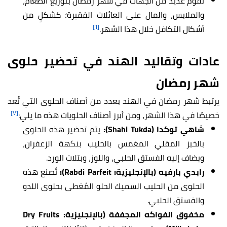
تقوم عديدٌ من الجهات في شهر رمضان بتوزيع الطعام،
والملابس، والمال على العائلات الفقيرة؛ كشكلٍ من
[٦]
أشكال التكافل خلال هذا الشهر.
عادات وتقاليد الهند في تحضير حلوى
شهر رمضان
يرتبط شهر رمضان في الهند بعدد من أصناف الحلوى التي تُعد
[٧]
خصيصًا في هذا الشهر، ومن أبرز أصناف الحلويات هذه ما يلي:
شاهي توكدا (Shahi Tukda):
يتم تحضير هذه الحلوى
بالخبز المقلي المغمس بالحليب بنكهة الزعفران،
ويضاف إليه الفستق الحلبي، واللوز، وبتلات الورد.
رابدي بارفيه (بالإنجليزية: Rabdi Parfeit):
تُصنع هذه
الحلوى من الحليب السميك الحلو المُغطى بحلوى اللدو
والفستق الحلبي.
مخفوق الفواكه المجففة (بالإنجليزية: Dry Fruits