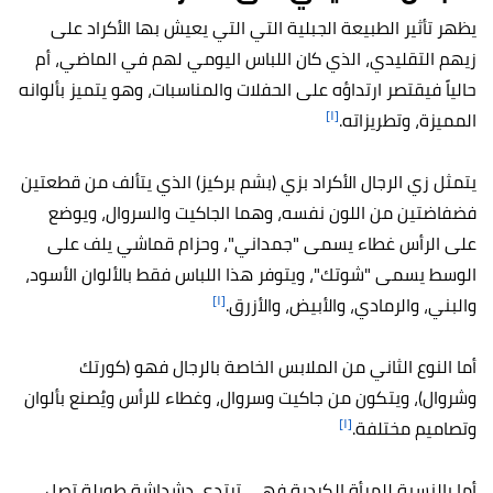
يظهر تأثير الطبيعة الجبلية التي التي يعيش بها الأكراد على
زيهم التقليدي، الذي كان اللباس اليومي لهم في الماضي، أم
حالياً فيقتصر ارتداؤه على الحفلات والمناسبات، وهو يتميز بألوانه
[١]
المميزة، وتطريزاته.
يتمثل زي الرجال الأكراد بزي (بشم بركيز) الذي يتألف من قطعتين
فضفاضتين من اللون نفسه، وهما الجاكيت والسروال، ويوضع
على الرأس غطاء يسمى "جمداني"، وحزام قماشي يلف على
الوسط يسمى "شوتك"، ويتوفر هذا اللباس فقط بالألوان الأسود،
[١]
والبني، والرمادي، والأبيض، والأزرق.
أما النوع الثاني من الملابس الخاصة بالرجال فهو (كورتك
وشروال)، ويتكون من جاكيت وسروال، وغطاء للرأس ويُصنع بألوان
[١]
وتصاميم مختلفة.
أما بالنسبة للمرأة الكردية فهي ترتدي دشداشة طويلة تصل