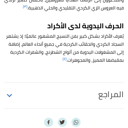
[٣]
فيه العروس الزي الكردي التقليدي والحلي الذهبية.
الحرف اليدوية لدى الأكراد
يُعرف الأكراد بشكل كبير بفن النسيج المشهور عالميًا؛ إذ يشتهر
السجاد الكردي والحقائب الكردية في جميع أنحاء العالم، إضافة
إلى المشغولات اليدوية من ألواح الشطرنج، والشفرات الكردية
[٤]
بمقبضها المميز، والمجوهرات.
المراجع
أ
ب
ت
ث
ج
^
"“الزيّ الكرديّ”، ألوانٌ برّاقة.. ملابس
فضفاضة.. أحزمة وسلاسل ذهبية، فما هي حكاية زي