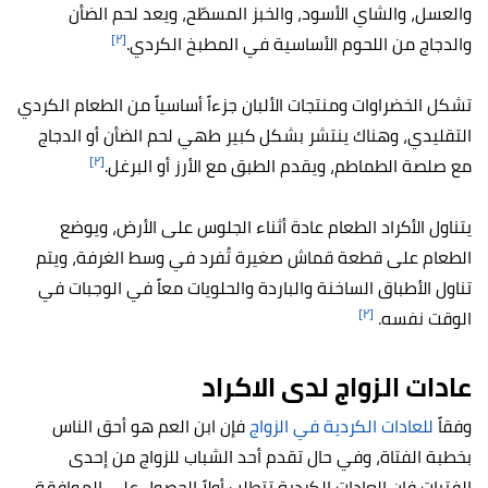
والعسل، والشاي الأسود، والخبز المسطّح، ويعد لحم الضأن
[٢]
والدجاج من اللحوم الأساسية في المطبخ الكردي.
تشكل الخضراوات ومنتجات الألبان جزءاً أساسياً من الطعام الكردي
التقليدي، وهناك ينتشر بشكل كبير طهي لحم الضأن أو الدجاج
[٢]
مع صلصة الطماطم، ويقدم الطبق مع الأرز أو البرغل.
يتناول الأكراد الطعام عادة أثناء الجلوس على الأرض، ويوضع
الطعام على قطعة قماش صغيرة تُفرد في وسط الغرفة، ويتم
تناول الأطباق الساخنة والباردة والحلويات معاً في الوجبات في
[٢]
الوقت نفسه.
عادات الزواج لدى الاكراد
وفقاً
للعادات الكردية في الزواج
فإن ابن العم هو أحق الناس
بخطبة الفتاة، وفي حال تقدم أحد الشباب للزواج من إحدى
الفتيات فإن العادات الكردية تتطلب أولاً الحصول على الموافقة