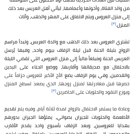
من والد الفتاة، وأخوتها وأعمامها، ليأتي أهل العريس بعد ذلك
إلى منزل العروس ويتم الاتفاق على المهر والذهب، وأثاث
[٣]
المنزل.
تشتري العروس بعد ذلك الذهب مع والدة العربس، وتبدأ مراسم
الزواج بليلة الحنة قبل ليلة الزفاف بيوم واحد، وفيها يُرسل
العريس الحنة ومبلغاً مالياً إلى منزل العروس، التي تقضي الليلة
بالاحتفال مع صديقاتها وأقاربها، ووضع الحناء على اليدين
والقدمين، وفي يوم الزفاف يضع
الأخ الأكبر للعروس حزاماً على
خصرها قبل مغادرتها لمنزل زوجها، الذي يصعد
لسطح المنزل
[٣]
ويوزع النقود والحلويات على الحاضرين.
وعادة ما يستمر الاحتفال بالزواج لمدة ثلاثة أيام، وفيه يتم
تقديم
الأطعمة والحلويات للجيران بصواني، يملؤها الجيران بدورهم
بهدايا للعروسين، وبعد الزفاف بأسبوع واحد يقدم الأقارب
والمدعوون إلى الزفاف الهدايا للعروسين، باحتفال صغير ترتدي