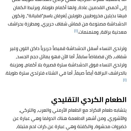
إلى أخمص القدمين عادة، ولها أكمام طويلة، ويرتبط الكمان
فيها بذيلين مخروطيين طويلين يُعرفان باسم"فقيانة"، وتكون
الدشداشة مصنوعة من قماش شفاف حريري، ومطرزة بحراشف
[١]
معدنية براقة، ومنمنمات.
وترتدي النساء أسفل الدشداشة قميصاً حريرياً داكن اللون وغير
شفاف، كان فضفاضاً سابقاً، أما الآن فهو يماثل حجم الجسد،
وترتدي النساء فوق الدشداشة سترة قصيرة بلا أكمام، ومزينة
بالحراشف البراقة أيضاً صيفاً، أما في الشتاء فترتدي سترة طويلة.
[١]
الطعام الكردي التقليدي
يتشابه طعام الاكراد مع الطعام الأرمني والعرب، والتركي،
والآشوري، ومن أشهر الاطعمة هناك
الدولما وهي عبارة عن
خضروات محشوة، والكفتة وهي عبارة عن كرات لحم متبلة،