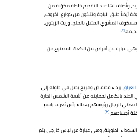
يد، وتُضاف لها عند التقديم خلطة مكوّنة من
فة أيضاً طبق الباجة وتتكون من كوارع الخروف،
مسكوف المشوي المتبل بالملح، وزيت الزيتون،
[٢]
ديمه.
ة، وهي عبارة عن أقراص من الكعك المصنوع من
العراق
برداء فضفاض ومريح يصل في طوله إلى
 الجلد بالكامل لحمايته من أشعة الشمس الحارة
ما يغطّي الرجال رؤوسهم بغطاء رأس يُعرف باسم
[٣]
فئة أجسادهم.
ءة السوداء الطويلة، وهي عبارة عن لباس خارجي يتم