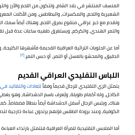
المنسف المنتشر في بلاد الشام، وتتكون من اللحم والأرز والثر
الشعيرية واللحم، والمكسرات، والبطاطس، ومن الأكلات المعرو
وتقدم مع خبز عراقي منقوع بمرق اللحم، وهناك أيضاً سمك ال
والتمر الهندي، والكركم، ويستغرق طهيه ساعات عدة قبل تق
أما عن الحلويات التراثية العراقية القديمة فأشهرها الكليج
[٢]
الدقيق، والمحشو بالعسل أو التمر، أو دبس التمر.
اللباس التقليدي العراقي القديم
يتمثل الزي التقليدي للرجال قديماً وفقاً
للعادات والتقاليد في 
الكاحل، وله أكمام طويلة، ويُعرف باسم الدشداشة، وهو يغطي
هناك، ويلبس الرجال أسفل الدشداشة أيضاً بنطالاً فضفاضاً، ك
الكوفية، وعند برودة الطقس فإنهم يرتدون عباءة خارجية لتد
أما الملابس التقليدية للمرأة العراقية فتتمثل بارتداء العبا