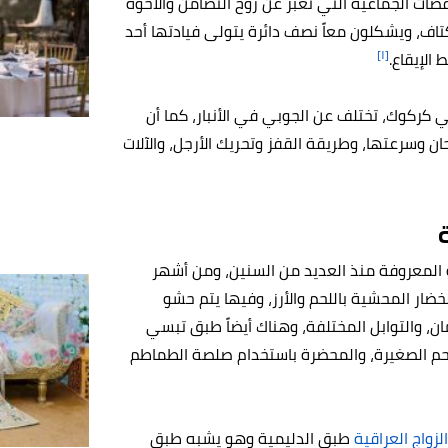
ات الجماعية التي تعبر عن روح التضامن والأخوة
كتاف، ويشكلون معاً نصف دائرة يتولى فيادتها أحد
[١]
الإيقاع.
كركوك، تختلف عن الجوبي في الأنبار، كما أن
ان وسرعتها، وطريقة القفز وتحريك الأرجل، والآلات
ة المعروفة منذ العديد من السنين، ومن أشهر
ار المحشية باللحم والأرز، وفيها يتم حشو
ان، والتوابل المختلفة، وهناك أيضاً طبق تبسي
للحم الصغيرة، والمحضرة باستخدام صلصة الطماطم
لزواج العراقية
طبق الدليمية وهو يشبه طبق