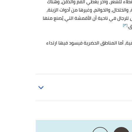
طاء للشعر، وآخر يغطي الفم والذقن، وهناك
والخلخال، والخواتم، وغيرها من أدوات الزينة،
رجال في ناحية أن الأقمشة التي يُصنع منها
[٣]
ق.
ية، أما المناطق الحضرية فيسود فيها ارتداء
نا
، اطّلع عليه بتاريخ 5/4/2023. بتصرّف.