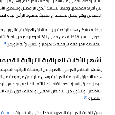
تعتبر رقصة الجوبي من أشهر الرقصات العراقية، وهي من الرقص
بين أفراد المجتمع، وفيها تتشابك أيدي الراقصين وتتلاصق الأ
الأشخاص وهو يحمل مسبحة أو منديلاً معقود الرأس بيده لضبط 
ويختلف شكل هذه الرقصة بين المناطق العراقية، فالجوبي في 
الجوبي العربية تختلف عن جوبي الأكراد وغيرهم من ناحية الألح
[١]
التقليدية المرافقة للرقصة كالمزمار والطبل، وآلة الأورغن.
أشهر الأكلات العراقية التراثية القديمة
يشتهر المطبخ العراقي بالعديد من الوصفات التراثية القديم
هذه الأطباق الدولمة العراقية وهي عبارة عن مجموعة من الخض
البصل وورق السلق، كما يُضاف لها التمر الهندي، أو دبس الرم
الباذنجان، ويتكون من الباذنجان المقلي والملتف حول كرات ا
[٢]
المميزة.
ومن الأكلات العراقية المعروفة كذلك في المناسبات
وحفلات ا