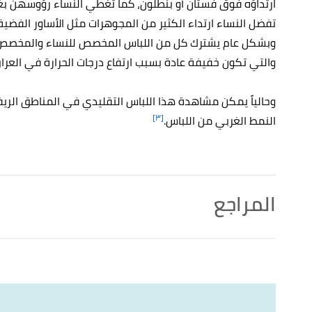
ارتداؤه فوق فستان أو بنطلون، كما تغطي النساء رؤوسهنّ بغ
تفضل النساء ارتداء الكثير من المجوهرات مثل الأساور الفضية، 
وبشكل عام يشترك كل من اللباس المخصص للنساء والمخصص لل
والتي تكون خفيفة عادة بسبب ارتفاع درجات الحرارة في العرا
وحالياً يمكن مشاهدة هذا اللباس التقليدي في المناطق الريف
[٣]
النمط الغربي من اللباس.
المراجع
أ
ب
,
fanack.com
, Retrieved 5/4/2023. Edited.
"The Choby Dance: When Iraqis Shake the Ground"
^
أ
ب
ت
^
"أشهر مأكولات المطبخ العراقي"
،
موقع لوك إن مي
أ
ب
ت
,
reference.com
, Retrieved 5/4/2023. Edited.
"What Is Traditional Clothing in Iraq?"
^