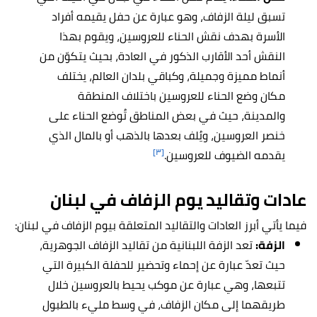
تسبق ليلة الزفاف، وهو عبارة عن حفل يقيمه أفراد
الأسرة بهدف نقش الحناء للعروسين، ويقوم بهذا
النقش أحد الأقارب الذكور في العادة، بحيث يتكوّن من
أنماط مميزة وجميلة، وكباقي بلدان العالم، يختلف
مكان وضع الحناء للعروسين باختلاف المنطقة
والمدينة، حيث في بعض المناطق تُوضع الحناء على
خنصر العروسين، ويُلف بعدها بالذهب أو بالمال الذي
[٣]
يقدمه الضيوف للعروسين.
عادات وتقاليد يوم الزفاف في لبنان
فيما يأتي أبرز العادات والتقاليد المتعلقة بيوم الزفاف في لبنان:
الزفة:
تعد الزفة اللبنانية من تقاليد الزفاف الجوهرية،
حيث تعدّ عبارة عن إحماء وتحضير للحفلة الكبيرة التي
تتبعها، وهي عبارة عن موكب يحيط بالعروسين خلال
طريقهما إلى مكان الزفاف، في وسط مليء بالطبول