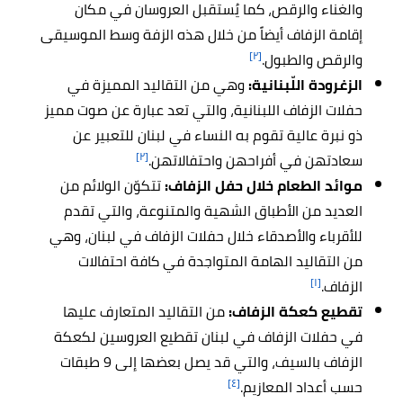
والغناء والرقص، كما يُستقبل العروسان في مكان
إقامة الزفاف أيضاً من خلال هذه الزفة وسط الموسيقى
[٢]
والرقص والطبول.
الزغرودة اللّبنانية:
وهي من التقاليد المميزة في
حفلات الزفاف اللبنانية، والتي تعد عبارة عن صوت مميز
ذو نبرة عالية تقوم به النساء في لبنان للتعبير عن
[٢]
سعادتهن في أفراحهن واحتفالاتهن.
موائد الطعام خلال حفل الزفاف:
تتكوّن الولائم من
العديد من الأطباق الشهية والمتنوعة، والتي تقدم
للأقرباء والأصدقاء خلال حفلات الزفاف في لبنان، وهي
من التقاليد الهامة المتواجدة في كافة احتفالات
[١]
الزفاف.
تقطيع كعكة الزفاف:
من التقاليد المتعارف عليها
في حفلات الزفاف في لبنان تقطيع العروسين لكعكة
الزفاف بالسيف، والتي قد يصل بعضها إلى 9 طبقات
[٤]
حسب أعداد المعازيم.