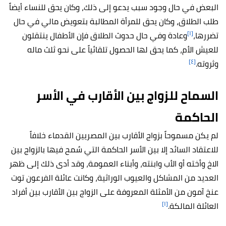
البعض في حال وجود سبب يدعو إلى ذلك، وكان يحق للنساء أيضاً
طلب الطلاق، وكان يحق للمرأة المطالبة بتعويض مالي في حال
[١]
تضررها،
وعادة وفي حال حدوث الطلاق فإن الأطفال ينتقلون
للعيش الأم، كما يحق لها الحصول تلقائياً على نحو ثلث ماله
[٤]
وثروته.
السماح للزواج بين الأقارب في الأسر
الحاكمة
لم يكن مسموحاً بزواج الأقارب بين المصريين القدماء خلافاً
للاعتقاد السائد إلا بين الأسر الحاكمة التي سُمح فيها بالزواج بين
الاخ وأخته أو الأب وابنته، وأبناء العمومة، وقد أدى ذلك إلى ظهر
العديد من المشاكل والعيوب الوراثية، وكانت عائلة الفرعون توت
عنخ آمون من الأمثلة المعروفة على الزواج بين الأقارب بين أفراد
[١]
العائلة المالكة.