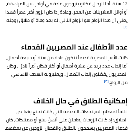
12 سنة، أما الرجال فكانو يتزوجون عادة في أواخر سن المراهقة،
أو أوائل العشرينات من العمر، وعادة إذا كان الزوج أكبر عمراً فهذا
يعني أن هذا الزواج هو الزواج الثاني له بعد وفاة أو طلاق زوجته.
[٢]
عدد الأطفال عند المصريين القدماء
كانت الأسر المصرية قديماً تتكون عادة من ستة أو سبعة أطفال،
أما إنجاب عدد يزيد عن عشرة أطفال أو أكثر فكان أمراً نادرًا ، وكان
المصريون يفضلون إنجاب الأطفال، ويعتبرونه الهدف الأساسي
[٣]
من الزواج.
إمكانية الطلاق في حال الخلاف
خلافاً لمعظم المجتمعات القديمة التي كانت تمنع وتعارض
الطلاق؛ إذ كانت الزوجات يعاملن على أنهنّ سلع أو ممتلكات، كان
قدماء المصريين يسمحون بالطلاق وانفصال الزوجين عن بعضهما