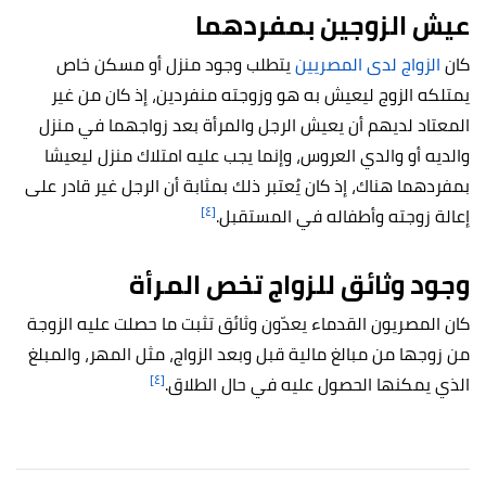
عيش الزوجين بمفردهما
كان
الزواج لدى المصريين
يتطلب وجود منزل أو مسكن خاص
يمتلكه الزوج ليعيش به هو وزوجته منفردين، إذ كان من غير
المعتاد لديهم أن يعيش الرجل والمرأة بعد زواجهما في منزل
والديه أو والدي العروس، وإنما يجب عليه امتلاك منزل ليعيشا
بمفردهما هناك، إذ كان يُعتبر ذلك بمثابة أن الرجل غير قادر على
[٤]
إعالة زوجته وأطفاله في المستقبل.
وجود وثائق للزواج تخص المرأة
كان المصريون القدماء يعدّون وثائق تثبت ما حصلت عليه الزوجة
من زوجها من مبالغ مالية قبل وبعد الزواج، مثل المهر، والمبلغ
[٤]
الذي يمكنها الحصول عليه في حال الطلاق.