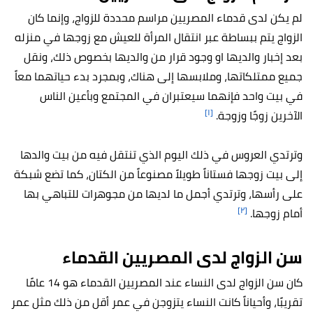
لم يكن لدى قدماء المصريين مراسم محددة للزواج، وإنما كان
الزواج يتم ببساطة عبر انتقال المرأة للعيش مع زوجها في منزله
بعد إخبار والديها او وجود قرار من والديها بخصوص ذلك، ونقل
جميع ممتلكاتها، وملابسها إلى هناك، وبمجرد بدء حياتهما معاً
في بيت واحد فإنهما سيعتبران في المجتمع وبأعين الناس
[١]
الآخرين زوجًا وزوجة.
وترتدي العروس في ذلك اليوم الذي تنتقل فيه من بيت والدها
إلى بيت زوجها فستاناً طويلاً مصنوعاً من الكتان، كما تضع شبكة
على رأسها، وترتدي أجمل ما لديها من مجوهرات للتباهي بها
[٢]
أمام زوجها.
سن الزواج لدى المصريين القدماء
كان سن الزواج لدى النساء عند المصريين القدماء هو 14 عامًا
تقريبًا، وأحياناً كانت النساء يتزوجن في عمر أقل من ذلك مثل عمر